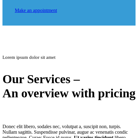
Make an appointment
Lorem ipsum dolor sit amet
Our Services –
An overview with pricing
Donec elit libero, sodales nec, volutpat a, suscipit non, turpis.
Nullam sagittis. Suspendisse pulvinar, augue ac venenatis condic
pellentesque. Curae; Fusce id purus.
Ut varius tincidunt
libero.